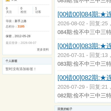
085期:俭不中三中三特
0
0
1
关注
粉丝
访客
[00错00]084
等级：
新手上路
2026-08-02 - 回复:2
总积分：
3105
084期:俭不中三中三特
保密，2012-05-28
最后登录：2026-08-07
[00错00]083
更多资料
2026-07-31 - 回复:1
个人标签
083期:俭不中三中三特
暂时没有添加标签！
[00错00]082
2026-07-29 - 回复:2
082期:俭不中三中三特
回复的帖子