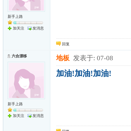
新手上路
加关注
发消息
回复
六合漂移
地板
发表于: 07-08
加油!加油!加油!
新手上路
加关注
发消息