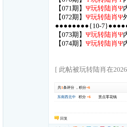
【071期】
Ψ玩转陆肖Ψ
【072期】
Ψ玩转陆肖Ψ
●●●●●●●●{10-7}●●●●
【073期】
Ψ玩转陆肖Ψ
【074期】
Ψ玩转陆肖Ψ
[ 此帖被玩转陆肖在2026-0
共
1
条评分
，
积分
+6
东南西北中
积分
+6
赏点零花钱
回复