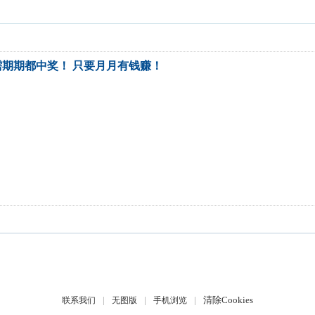
期期都中奖！ 只要月月有钱赚！
|
|
|
清除Cookies
联系我们
无图版
手机浏览