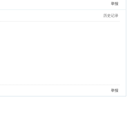
举报
历史记录
举报