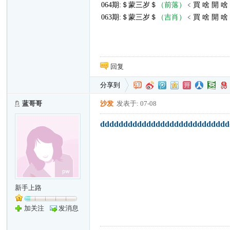
064期:＄蒙三岁＄
（前落）
﹤買 啥 開 啥
063期:＄蒙三岁＄
（吉肖）
﹤買 啥 開 啥
回复
分享到
蓝哥哥
沙发
发表于: 07-08
dddddddddddddddddddddddddddd
新手上路
加关注
发消息