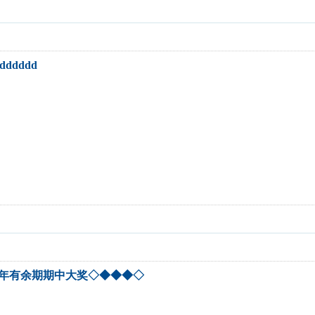
dddddd
年年有余期期中大奖◇◆◆◆◇