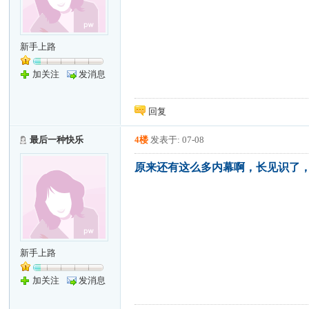
新手上路
加关注
发消息
回复
最后一种快乐
4楼
发表于: 07-08
原来还有这么多内幕啊，长见识了
新手上路
加关注
发消息