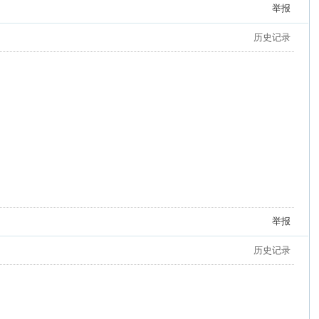
举报
历史记录
举报
历史记录