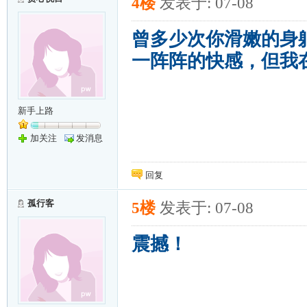
4楼
发表于: 07-08
曾多少次你滑嫩的身
一阵阵的快感，但我
新手上路
加关注
发消息
回复
孤行客
5楼
发表于: 07-08
震撼！