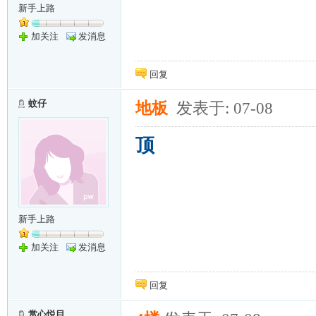
新手上路
加关注
发消息
回复
蚊仔
地板
发表于: 07-08
顶
新手上路
加关注
发消息
回复
赏心悦目