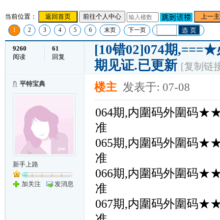
当前位置：
返回首页
前往个人中心
上一主
1
2
3
4
5
6
末页
下一页
选 页
[10错02]074期,=
9260
61
阅读
回复
期见证.已更新
[复制链接
平特宝典
楼主
发表于: 07-08
064期,内圍码外圍码★
准
065期,内圍码外圍码★
准
新手上路
066期,内圍码外圍码★
加关注
发消息
准
067期,内圍码外圍码★
准