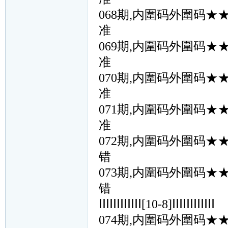
068期,内圍码外圍码★
准
069期,内圍码外圍码★
准
070期,内圍码外圍码★
准
071期,内圍码外圍码★
准
072期,内圍码外圍码★
错
073期,内圍码外圍码★
错
ⅠⅠⅠⅠⅠⅠⅠⅠⅠⅠⅠⅠ[10-8]ⅠⅠⅠⅠⅠⅠⅠⅠⅠⅠⅠⅠ
074期,内圍码外圍码★