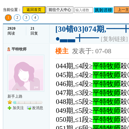
当前位置：
返回首页
前往个人中心
上一主
1
2
3
4
[30错03]074期,
2920
21
阅读
回复
●▃▃╋━━
[复制链接]
平特牧师
楼主
发表于: 07-08
044期,≤4段≥
平特牧师
殺
045期,≤4段≥
平特牧师
殺
046期,≤4段≥
平特牧师
殺
047期,≤3段≥
平特牧师
殺
新手上路
048期,≤5段≥
平特牧师
殺
加关注
发消息
049期,≤5段≥
平特牧师
殺
050期,≤1段≥
平特牧师
殺
051期,≤6段≥
平特牧师
殺