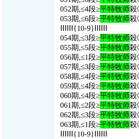
052期,≤4段≥
平特牧师
殺
053期,≤6段≥
平特牧师
殺
ⅠⅠⅠⅠⅠⅠ{10-9}ⅠⅠⅠⅠⅠⅠ
054期,≤3段≥
平特牧师
殺
055期,≤5段≥
平特牧师
殺
056期,≤1段≥
平特牧师
殺
057期,≤3段≥
平特牧师
殺
058期,≤4段≥
平特牧师
殺
059期,≤4段≥
平特牧师
殺
060期,≤4段≥
平特牧师
殺
061期,≤2段≥
平特牧师
殺
062期,≤3段≥
平特牧师
殺
063期,≤1段≥
平特牧师
殺
ⅠⅠⅠⅠⅠⅠ{10-9}ⅠⅠⅠⅠⅠⅠ