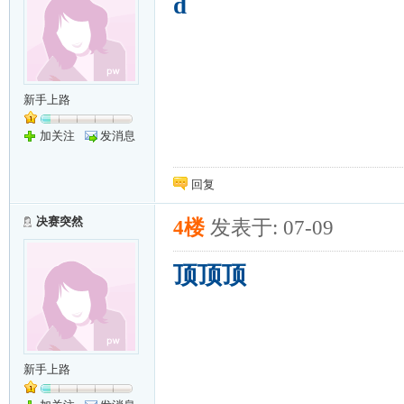
d
新手上路
加关注
发消息
回复
决赛突然
4楼
发表于: 07-09
顶顶顶
新手上路