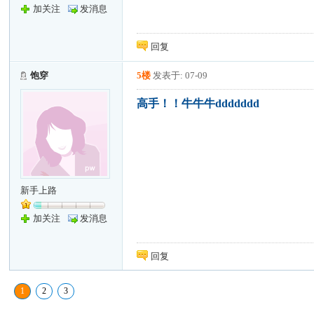
加关注
发消息
回复
饱穿
5楼
发表于: 07-09
高手！！牛牛牛ddddddd
新手上路
加关注
发消息
回复
1
2
3