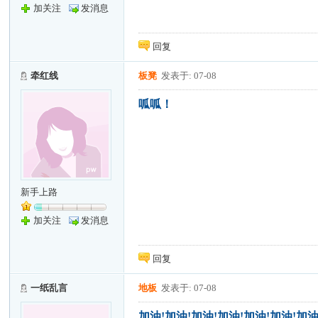
加关注
发消息
回复
牵红线
板凳
发表于: 07-08
呱呱！
新手上路
加关注
发消息
回复
一纸乱言
地板
发表于: 07-08
加油!加油!加油!加油!加油!加油!加油