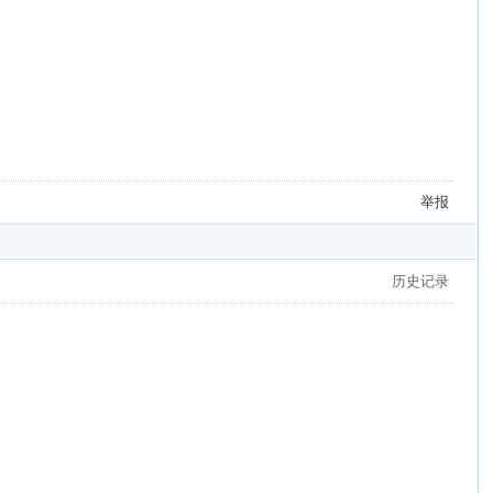
举报
历史记录