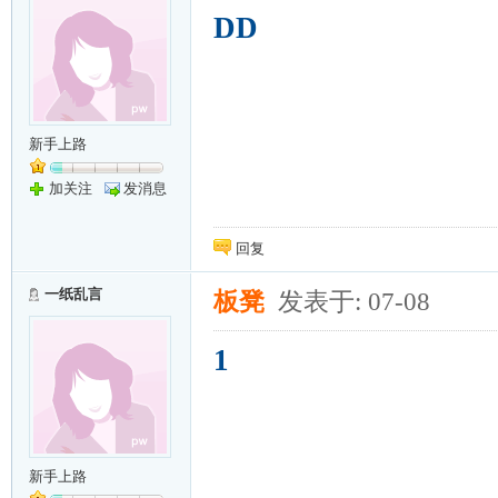
DD
新手上路
加关注
发消息
回复
一纸乱言
板凳
发表于: 07-08
1
新手上路