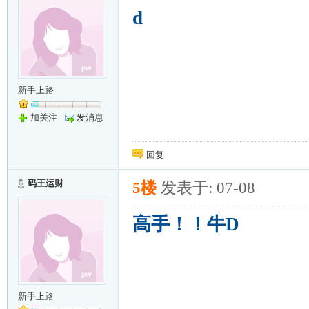
d
新手上路
加关注
发消息
回复
码王运财
5楼
发表于: 07-08
高手！！牛D
新手上路