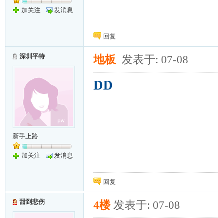
加关注
发消息
回复
深圳平特
地板
发表于: 07-08
DD
新手上路
加关注
发消息
回复
甜到悲伤
4楼
发表于: 07-08