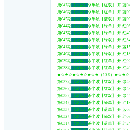
第047期
【龙叔】
杀半波【红双】 开
蓝0
第046期
【龙叔】
杀半波【红单】 开
蓝0
第045期
【龙叔】
杀半波【蓝双】 开
蓝0
第044期
【龙叔】
杀半波【绿单】 开
红0
第043期
【龙叔】
杀半波【绿单】 开
红4
第042期
【龙叔】
杀半波【绿双】 开
红3
第041期
【龙叔】
杀半波【绿单】 开
蓝1
第040期
【龙叔】
杀半波【绿双】 开
红1
第039期
【龙叔】
杀半波【红单】 开
红0
第038期
【龙叔】
杀半波【红单】 开
红4
★☆★☆★☆★☆★☆★（10-9）★☆★
第037期
【龙叔】
杀半波【红双】 开
绿4
第036期
【龙叔】
杀半波【红双】 开
绿4
第035期
【龙叔】
杀半波【红双】 开
绿4
第034期
【龙叔】
杀半波【绿单】 开
红1
第033期
【龙叔】
杀半波【蓝单】 开
蓝0
第032期
【龙叔】
杀半波【绿双】 开
红0
第031期
【龙叔】
杀半波【蓝单】 开
红2