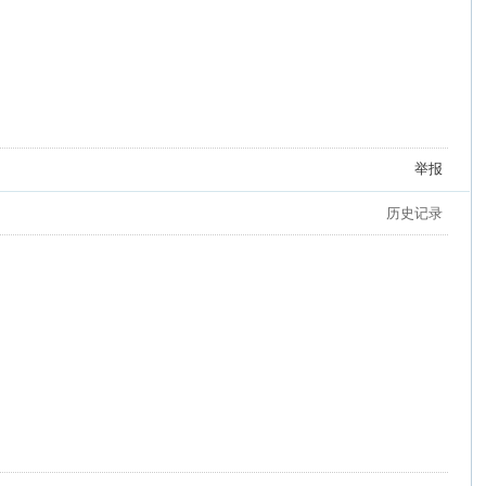
举报
历史记录