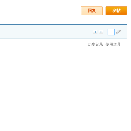
回复
发帖
历史记录
使用道具