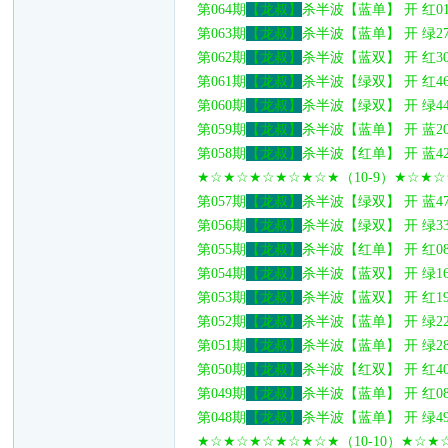
第064期
【龙叔】
杀半波【蓝单】 开
红0
第063期
【龙叔】
杀半波【蓝单】 开
绿2
第062期
【龙叔】
杀半波【蓝双】 开
红3
第061期
【龙叔】
杀半波【绿双】 开
红4
第060期
【龙叔】
杀半波【绿双】 开
绿4
第059期
【龙叔】
杀半波【蓝单】 开
蓝2
第058期
【龙叔】
杀半波【红单】 开
蓝4
★☆★☆★☆★☆★☆★（10-9）★☆★
第057期
【龙叔】
杀半波【绿双】 开
蓝4
第056期
【龙叔】
杀半波【绿双】 开
绿3
第055期
【龙叔】
杀半波【红单】 开
红0
第054期
【龙叔】
杀半波【蓝双】 开
绿1
第053期
【龙叔】
杀半波【蓝双】 开
红1
第052期
【龙叔】
杀半波【蓝单】 开
绿2
第051期
【龙叔】
杀半波【蓝单】 开
绿2
第050期
【龙叔】
杀半波【红双】 开
红4
第049期
【龙叔】
杀半波【蓝单】 开
红0
第048期
【龙叔】
杀半波【蓝单】 开
绿4
★☆★☆★☆★☆★☆★（10-10）★☆