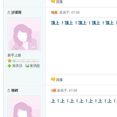
回复
沙漠雨
地板
发表于: 07-08
顶上 ！顶上 ！顶上 ！顶上 ！顶上 
新手上路
加关注
发消息
回复
韩鳄
4楼
发表于: 07-08
上 ！上 ！上 ！上 ！上 ！上 ！上 ！