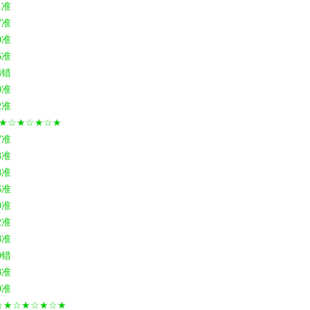
1准
7准
0准
6准
4错
0准
2准
☆★☆★☆★☆★
7准
3准
8准
6准
9准
2准
8准
0错
8准
9准
★☆★☆★☆★☆★