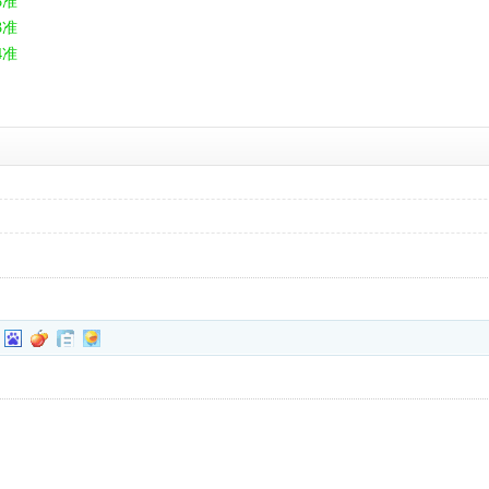
8准
3准
4准