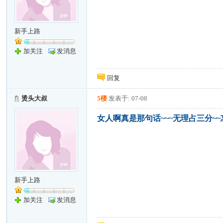
新手上路
加关注
发消息
回复
烫头大叔
5楼
发表于: 07-08
女人啊真是那句话~~~无理占三分~~
新手上路
加关注
发消息