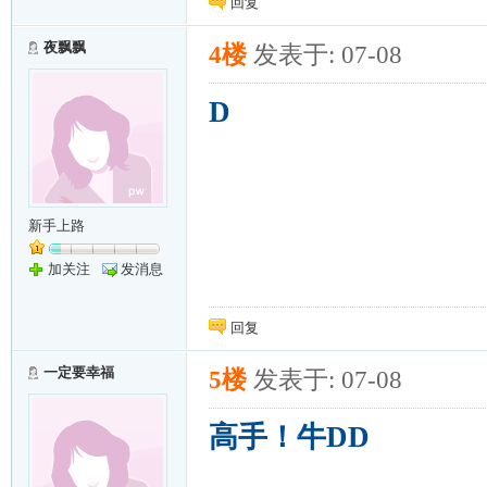
回复
夜飘飘
4楼
发表于: 07-08
D
新手上路
加关注
发消息
回复
一定要幸福
5楼
发表于: 07-08
高手！牛DD