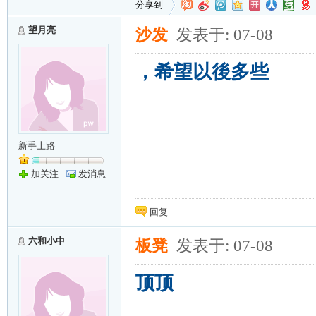
分享到
望月亮
沙发
发表于: 07-08
，希望以後多些
新手上路
加关注
发消息
回复
六和小中
板凳
发表于: 07-08
顶顶