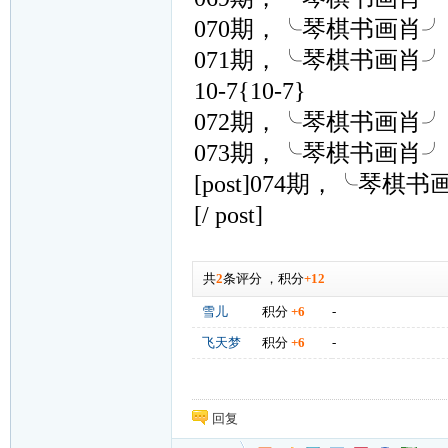
070期，╰琴棋书画肖╯
071期，╰琴棋书画肖╯
10-7{10-7}
072期，╰琴棋书画肖╯
073期，╰琴棋书画肖╯
[post]074期，╰琴棋
[/ post]
共
2
条评分
，
积分
+12
雪儿
积分
+6
-
飞天梦
积分
+6
-
回复