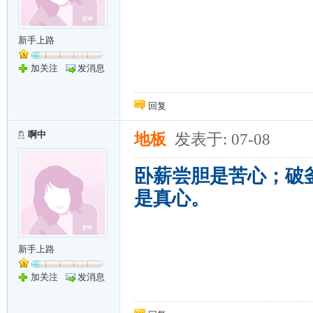
新手上路
加关注
发消息
回复
啊中
地板
发表于: 07-08
卧薪尝胆是苦心；破
是真心。
新手上路
加关注
发消息