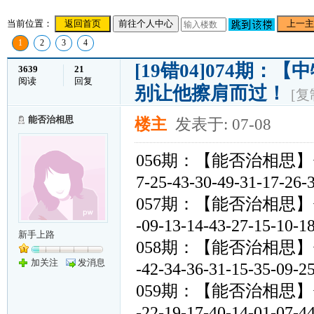
当前位置：
返回首页
前往个人中心
上一主
1
2
3
4
[19错04]074期
3639
21
阅读
回复
别让他擦肩而过！
[复
能否治相思
楼主
发表于: 07-08
056期：【能否治相思】<<19-32
7-25-43-30-49-31-1
057期：【能否治相思】<<24-07
-09-13-14-43-27-15
新手上路
058期：【能否治相思】<<06-07
加关注
发消息
-42-34-36-31-15-35
059期：【能否治相思】<<12-45
-22-19-17-40-14-01