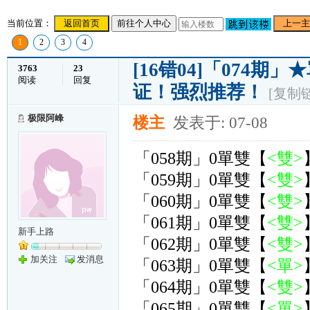
当前位置：
返回首页
前往个人中心
上一主
1
2
3
4
[16错04]「074
3763
23
阅读
回复
证！强烈推荐！
[复制
极限阿峰
楼主
发表于: 07-08
「058期」0單雙【
<雙>
「059期」0單雙【
<雙>
「060期」0單雙【
<雙>
「061期」0單雙【
<雙>
新手上路
「062期」0單雙【
<雙>
加关注
发消息
「063期」0單雙【
<單>
「064期」0單雙【
<雙>
「065期」0單雙【
<單>