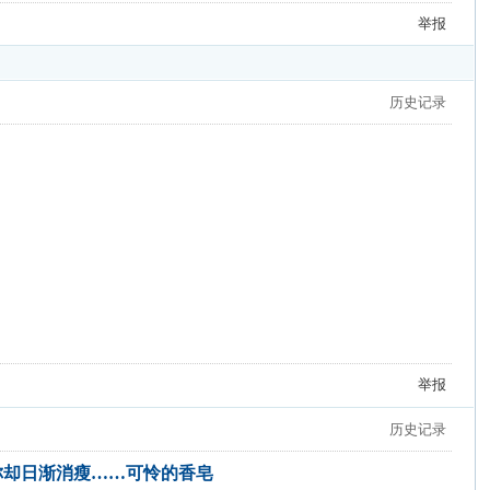
举报
历史记录
举报
历史记录
你却日渐消瘦……可怜的香皂