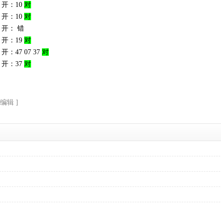
开：10
对
开：10
对
开： 错
开：19
对
：47 07 37
对
开：37
对
新编辑 ]