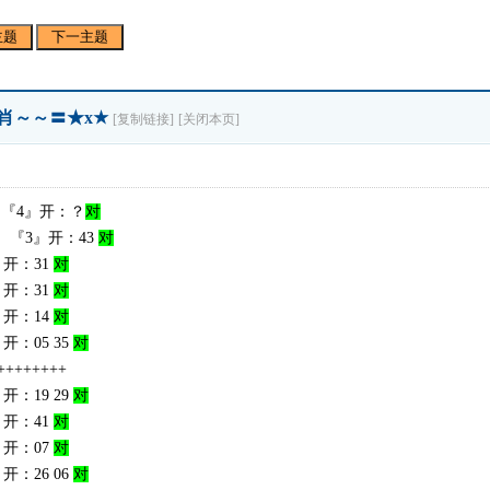
主题
下一主题
特一肖～～〓★x★
[复制链接]
[关闭本页]
『4』开：？
对
〗『3』开：43
对
开：31
对
开：31
对
开：14
对
：05 35
对
++++++++
：19 29
对
开：41
对
开：07
对
：26 06
对