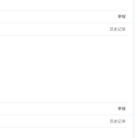
举报
历史记录
举报
历史记录