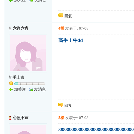
回复
六肖六肖
4楼
发表于: 07-08
高手！牛dd
新手上路
加关注
发消息
回复
心照不宣
5楼
发表于: 07-08
8888888888888888888888888888888