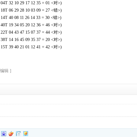
2 10 29 17 12 35 = 01 <对>)
6 29 28 10 03 09 = 27 <错>)
0 08 11 26 14 33 = 30 <错>)
9 34 05 20 12 36 = 46 <对>)
4 43 47 15 07 37 = 44 <对>)
4 16 45 09 35 37 = 20 <对>)
9 40 21 01 12 41 = 42 <对>)
新编辑 ]