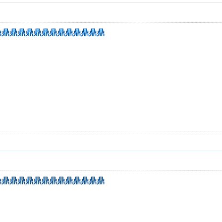
鼎鼎鼎鼎鼎鼎鼎鼎鼎鼎鼎鼎鼎鼎
鼎鼎鼎鼎鼎鼎鼎鼎鼎鼎鼎鼎鼎鼎