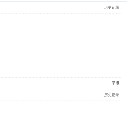
历史记录
举报
历史记录