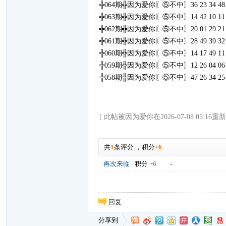
╬064期╬因为爱你〖⑤不中〗36 23 34 48 04T 3
╬063期╬因为爱你〖⑤不中〗14 42 10 11 18T 0
╬062期╬因为爱你〖⑤不中〗20 01 29 21 14T 4
╬061期╬因为爱你〖⑤不中〗28 49 39 32 40T 1
╬060期╬因为爱你〖⑤不中〗14 17 49 11 22T 0
╬059期╬因为爱你〖⑤不中〗12 26 04 06 38T 1
╬058期╬因为爱你〖⑤不中〗47 26 34 25 15T 3
[ 此帖被因为爱你在2026-07-08 05:16重
共
1
条评分
，
积分
+6
再次来临
积分
+6
-
回复
分享到