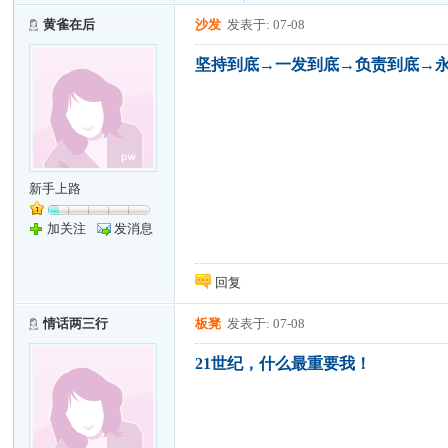
黄雀在后
沙发
发表于: 07-08
坚持到底→一发到底→负责到底→永不后
新手上路
加关注
发消息
回复
情话两三行
板凳
发表于: 07-08
21世纪，什么最重要我！