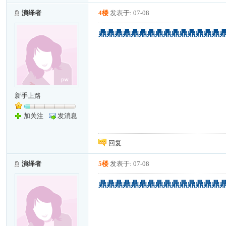
演绎者
4楼
发表于: 07-08
鼎鼎鼎鼎鼎鼎鼎鼎鼎鼎鼎鼎鼎鼎鼎
新手上路
加关注
发消息
回复
演绎者
5楼
发表于: 07-08
鼎鼎鼎鼎鼎鼎鼎鼎鼎鼎鼎鼎鼎鼎鼎