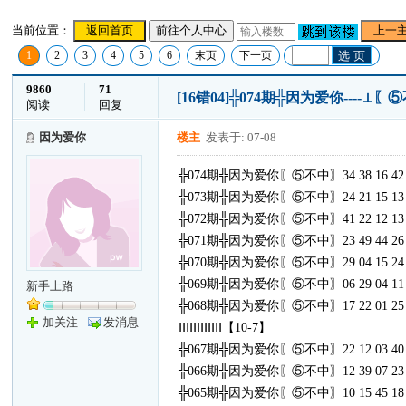
当前位置：
返回首页
前往个人中心
上一
1
2
3
4
5
6
末页
下一页
选 页
9860
71
[16错04]╬074期╬因为爱你----
阅读
回复
因为爱你
楼主
发表于: 07-08
╬074期╬因为爱你〖⑤不中〗34 38 16 42 3
╬073期╬因为爱你〖⑤不中〗24 21 15 13 12T 3
╬072期╬因为爱你〖⑤不中〗41 22 12 13 05T 1
╬071期╬因为爱你〖⑤不中〗23 49 44 26 48T 3
╬070期╬因为爱你〖⑤不中〗29 04 15 24 42T 1
╬069期╬因为爱你〖⑤不中〗06 29 04 11 46T 3
新手上路
╬068期╬因为爱你〖⑤不中〗17 22 01 25 47T 2
加关注
发消息
ⅠⅠⅠⅠⅠⅠⅠⅠⅠⅠⅠⅠ【10-7】
╬067期╬因为爱你〖⑤不中〗22 12 03 40 33T 3
╬066期╬因为爱你〖⑤不中〗12 39 07 23 18T 1
╬065期╬因为爱你〖⑤不中〗10 15 45 18 01T 2