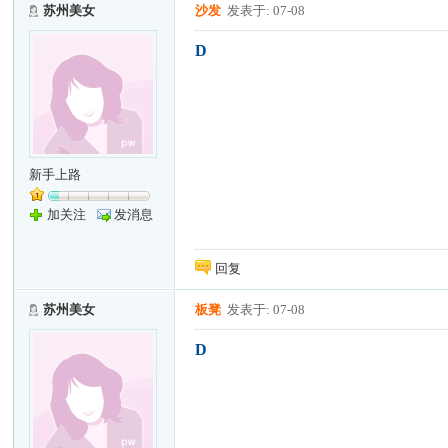
苏州美女
沙发
发表于: 07-08
D
新手上路
加关注
发消息
回复
苏州美女
板凳
发表于: 07-08
D