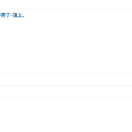
劳了~顶上。