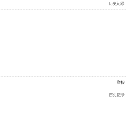
历史记录
举报
历史记录