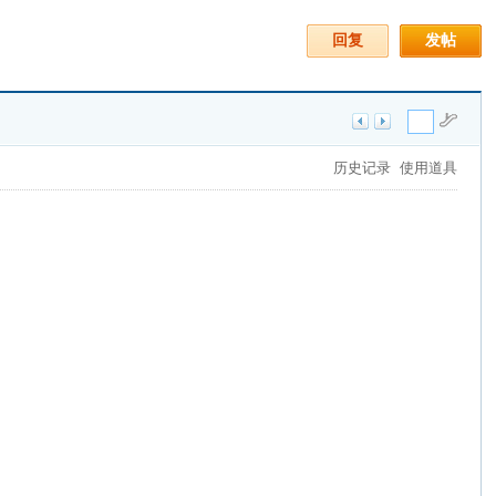
回复
发帖
历史记录
使用道具