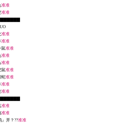
兔
准准
虎
准准
▇▇▇▇▇▇▇
UO
龙
准准
羊
准准
牛鼠
准准
兔
准准
马
准准
虎鼠
准准
猴蛇
准准
羊
准准
蛇
准准
▇▇▇▇▇▇▇
鼠
准准
鸡
准准
+鸡』开？??
准准