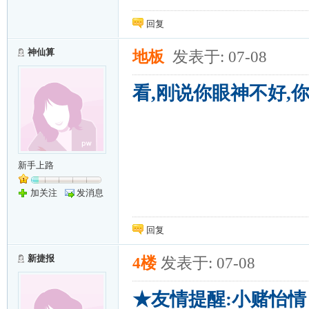
回复
神仙算
地板
发表于: 07-08
看,刚说你眼神不好,
新手上路
加关注
发消息
回复
新捷报
4楼
发表于: 07-08
★友情提醒:小赌怡