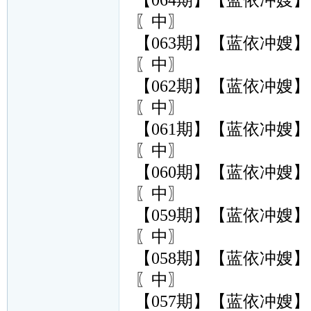
【064期】【蓝依冲嫂】
〖中〗
【063期】【蓝依冲嫂】
〖中〗
【062期】【蓝依冲嫂】
〖中〗
【061期】【蓝依冲嫂】
〖中〗
【060期】【蓝依冲嫂】
〖中〗
【059期】【蓝依冲嫂】
〖中〗
【058期】【蓝依冲嫂】
〖中〗
【057期】【蓝依冲嫂】