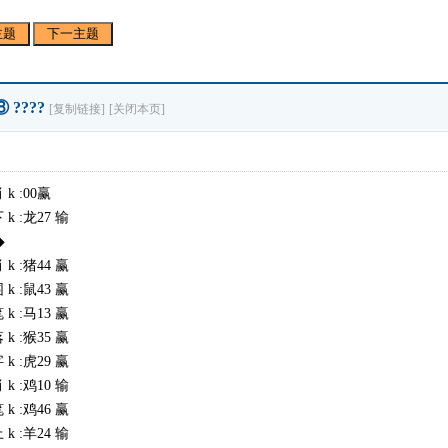
主题
下一主题
 ????
[复制链接]
[关闭本页]
k :00赢
k :龙27 输
◆
k :猪44 赢
k :鼠43 赢
k :马13 赢
k :猴35 赢
k :虎29 赢
k :鸡10 输
k :鸡46 赢
k :羊24 输