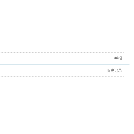
举报
历史记录