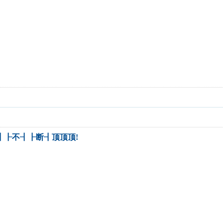
┨┠不┨┠断┨顶顶顶!