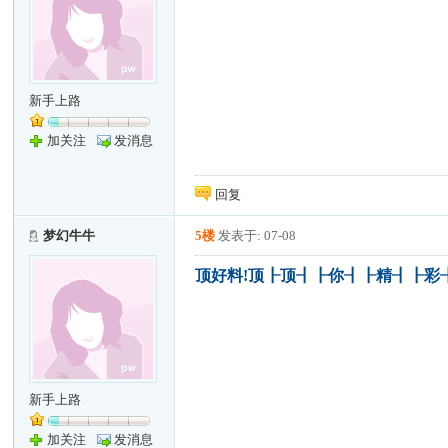
新手上路
加关注
发消息
回复
梦幻牛牛
5楼
发表于: 07-08
顶好料!顶┠顶┨┠你┨┠精┨┠彩
新手上路
加关注
发消息