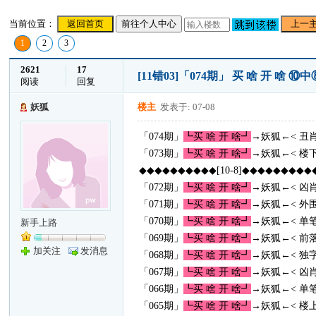
当前位置：
返回首页
前往个人中心
上一
1
2
3
2621
17
[11错03]「074期」 买 啥 开 啥 ⑩中⑧
阅读
回复
妖狐
楼主
发表于: 07-08
「074期」
┗买 啥 开 啥┛
→妖狐←< 丑肖 
「073期」
┗买 啥 开 啥┛
→妖狐←< 楼下 
◆◆◆◆◆◆◆◆◆◆[10-8]◆◆◆◆◆◆◆◆◆
「072期」
┗买 啥 开 啥┛
→妖狐←< 凶肖 
「071期」
┗买 啥 开 啥┛
→妖狐←< 外围 
「070期」
┗买 啥 开 啥┛
→妖狐←< 单笔 
新手上路
「069期」
┗买 啥 开 啥┛
→妖狐←< 前落 
加关注
发消息
「068期」
┗买 啥 开 啥┛
→妖狐←< 独字 
「067期」
┗买 啥 开 啥┛
→妖狐←< 凶肖 
「066期」
┗买 啥 开 啥┛
→妖狐←< 单笔 
「065期」
┗买 啥 开 啥┛
→妖狐←< 楼上 