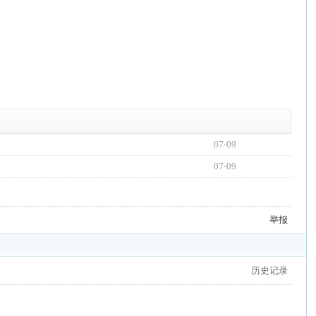
07-09
07-09
举报
历史记录