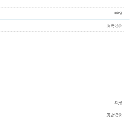
举报
历史记录
举报
历史记录