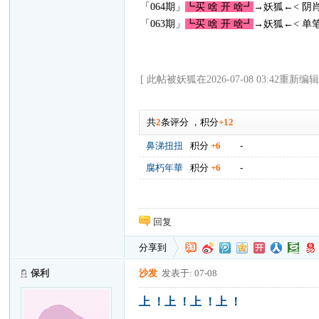
「064期」
┗买 啥 开 啥┛
→妖狐←< 阴肖 
「063期」
┗买 啥 开 啥┛
→妖狐←< 单笔 
[ 此帖被妖狐在2026-07-08 03:42重新编辑
共
2
条评分
，
积分
+12
鼻涕扭扭
积分
+6
-
腐朽年華
积分
+6
-
回复
分享到
保利
沙发
发表于: 07-08
上 ！上 ！上 ！上 ！