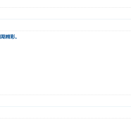
期期精彩。