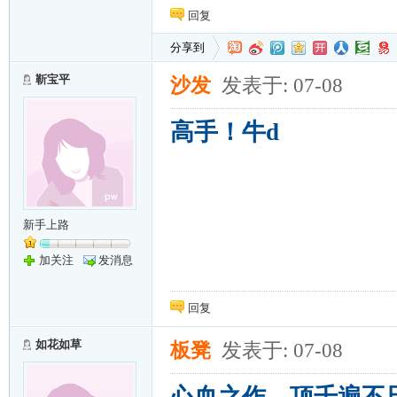
回复
分享到
靳宝平
沙发
发表于: 07-08
高手！牛d
新手上路
加关注
发消息
回复
如花如草
板凳
发表于: 07-08