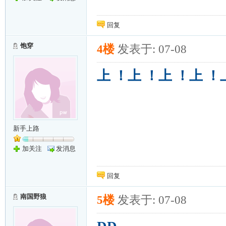
回复
饱穿
4楼
发表于: 07-08
上 ！上 ！上 ！上 ！
新手上路
加关注
发消息
回复
南国野狼
5楼
发表于: 07-08