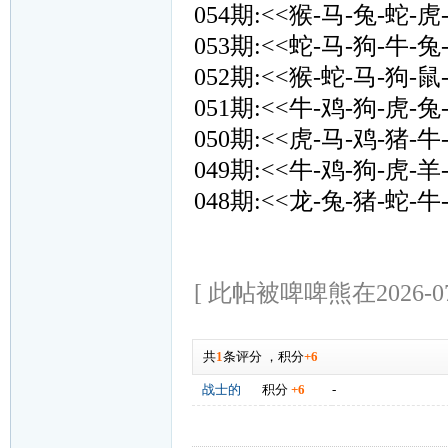
054期:<<猴-马-兔-蛇-
053期:<<蛇-马-狗-牛-
052期:<<猴-蛇-马-狗-
051期:<<牛-鸡-狗-虎-
050期:<<虎-马-鸡-猪-
049期:<<牛-鸡-狗-虎-
048期:<<龙-兔-猪-蛇-
[ 此帖被啤啤熊在2026-07
共
1
条评分
，
积分
+6
战士的
积分
+6
-