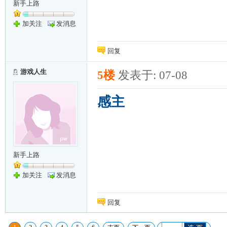
新手上路
加关注
发消息
回复
游戏人生
5楼
发表于: 07-08
感主
新手上路
加关注
发消息
回复