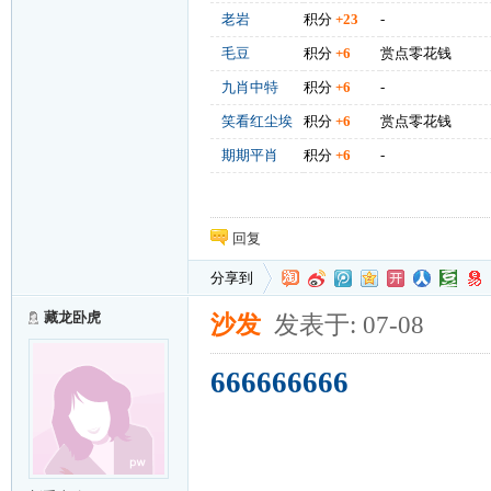
老岩
积分
+23
-
毛豆
积分
+6
赏点零花钱
九肖中特
积分
+6
-
笑看红尘埃
积分
+6
赏点零花钱
期期平肖
积分
+6
-
回复
分享到
藏龙卧虎
沙发
发表于: 07-08
666666666