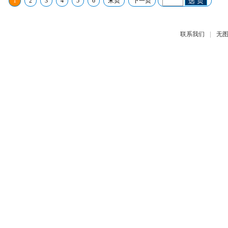
1
2
3
4
5
6
末页
下一页
选 页
|
联系我们
无