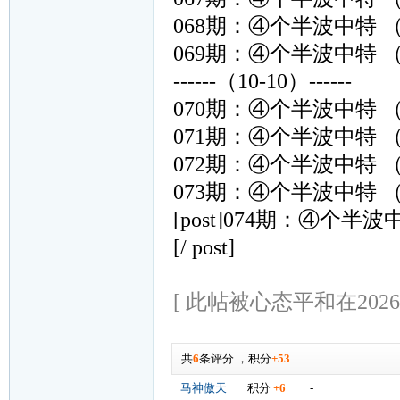
068期：④个半波中特 
069期：④个半波中特 
------（10-10）------
070期：④个半波中特 
071期：④个半波中特 
072期：④个半波中特 
073期：④个半波中特 
[post]074期：④个半
[/ post]
[ 此帖被心态平和在2026-0
共
6
条评分
，
积分
+53
马神傲天
积分
+6
-