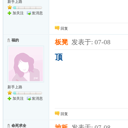
新手上路
加关注
发消息
回复
福的
板凳
发表于: 07-08
顶
新手上路
加关注
发消息
回复
命死求全
地板
发表于: 07-08