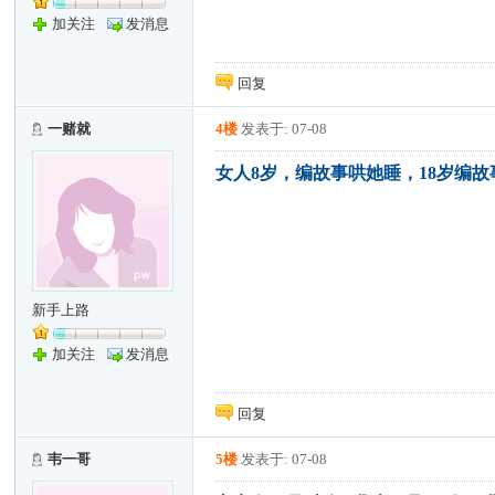
加关注
发消息
回复
一赌就
4楼
发表于: 07-08
女人8岁，编故事哄她睡，18岁编
新手上路
加关注
发消息
回复
韦一哥
5楼
发表于: 07-08