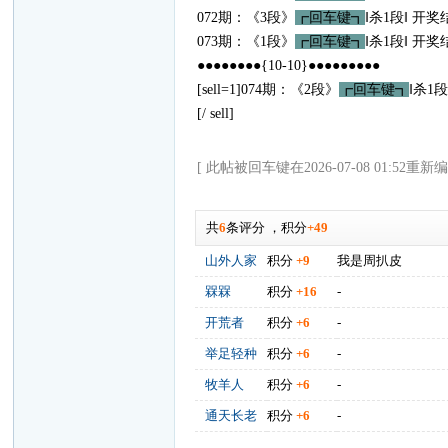
072期：《3段》
┏回车键┓
‖杀1段‖ 开奖
073期：《1段》
┏回车键┓
‖杀1段‖ 开奖
●●●●●●●●{10-10}●●●●●●●●●
[sell=1]074期：《2段》
┏回车键┓
‖杀1段
[/ sell]
[ 此帖被回车键在2026-07-08 01:52重新编
共
6
条评分
，
积分
+49
山外人家
积分
+9
我是周扒皮
槑槑
积分
+16
-
开荒者
积分
+6
-
举足轻种
积分
+6
-
牧羊人
积分
+6
-
通天长老
积分
+6
-