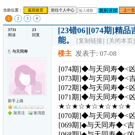
当前位置：
返回首页
前往个人中心
上一主
1
2
3
4
[23错06][074
3731
23
阅读
回复
能。
[复制链接]
[关闭本页]
与天同寿
楼主
发表于: 07-08
[074期]◆与天同寿◆<
[073期]◆与天同寿◆<
[072期]◆与天同寿◆<
[071期]◆与天同寿◆<
新手上路
★☆★☆★☆★☆★☆★（
加关注
发消息
[070期]◆与天同寿◆<
[069期]◆与天同寿◆<吉
[068期]◆与天同寿◆<凶