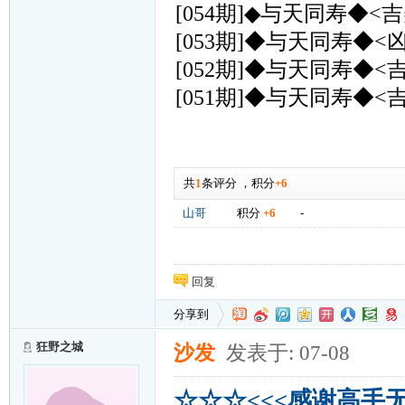
[054期]◆与天同寿◆<吉
[053期]◆与天同寿◆<
[052期]◆与天同寿◆<
[051期]◆与天同寿◆<
共
1
条评分
，
积分
+6
山哥
积分
+6
-
回复
分享到
狂野之城
沙发
发表于: 07-08
☆☆☆<<<感谢高手无