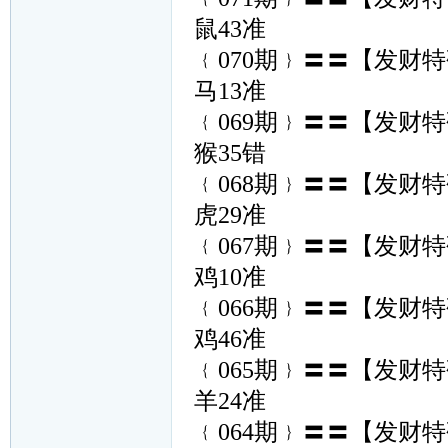
鼠43准
﹛070期﹜〓〓【发财
马13准
﹛069期﹜〓〓【发财
猴35错
﹛068期﹜〓〓【发财
虎29准
﹛067期﹜〓〓【发财
鸡10准
﹛066期﹜〓〓【发财
鸡46准
﹛065期﹜〓〓【发财
羊24准
﹛064期﹜〓〓【发财