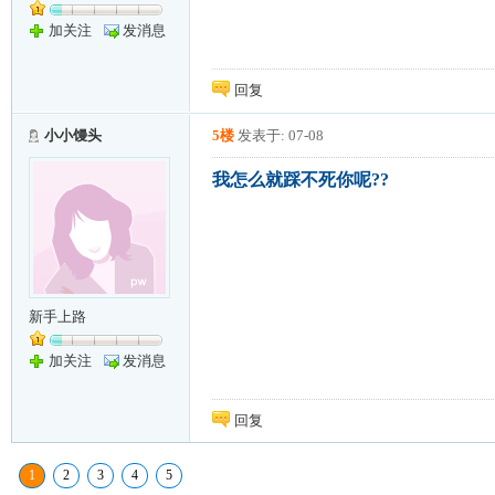
加关注
发消息
回复
小小馒头
5楼
发表于: 07-08
我怎么就踩不死你呢??
新手上路
加关注
发消息
回复
1
2
3
4
5