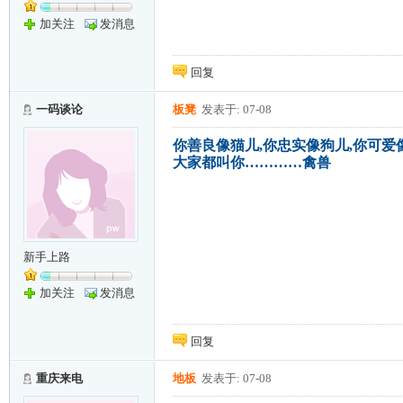
加关注
发消息
回复
一码谈论
板凳
发表于: 07-08
你善良像猫儿,你忠实像狗儿,你可爱
大家都叫你…………禽兽
新手上路
加关注
发消息
回复
重庆来电
地板
发表于: 07-08