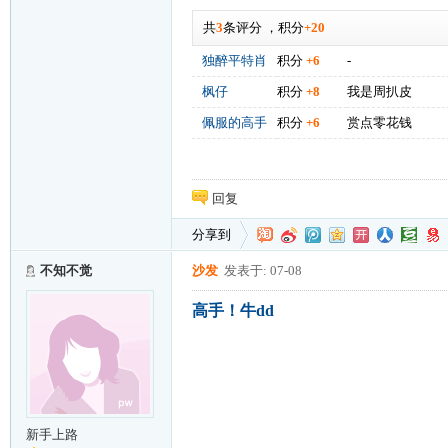
共
3
条评分
，
积分
+20
独醉平特肖
积分
+6
-
枫仔
积分
+8
我是周扒皮
佩服的高手
积分
+6
赏点零花钱
回复
分享到
不知不觉
沙发
发表于: 07-08
高手！牛dd
新手上路