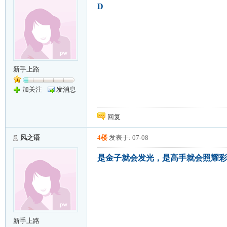
D
新手上路
加关注
发消息
回复
风之语
4楼
发表于: 07-08
是金子就会发光，是高手就会照耀彩
新手上路