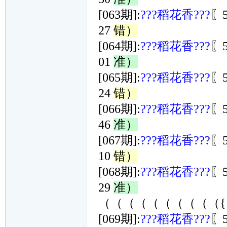
[063期]:
???稻花香???
〖5
27
错）
[064期]:
???稻花香???
〖5
01
准）
[065期]:
???稻花香???
〖5
24
错）
[066期]:
???稻花香???
〖5
46
准）
[067期]:
???稻花香???
〖5
10
错）
[068期]:
???稻花香???
〖5
29
准）
（（（（（（（（（（{1
[069期]:
???稻花香???
〖5