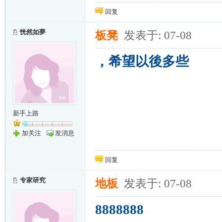
回复
恍然如夢
板凳
发表于: 07-08
，希望以後多些
新手上路
加关注
发消息
回复
专家研究
地板
发表于: 07-08
8888888