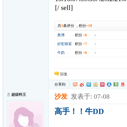
[/ sell]
共
3
条评分
，
积分
+19
奥博
积分
+6
-
好彩致富
积分
+7
-
牛奶
积分
+6
-
回复
分享到
超级料王
沙发
发表于: 07-08
高手！！牛DD