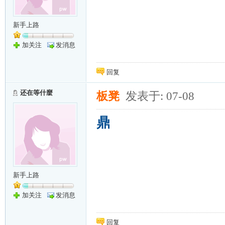
新手上路
加关注
发消息
回复
还在等什麼
板凳
发表于: 07-08
鼎
新手上路
加关注
发消息
回复