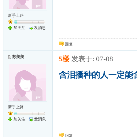
新手上路
加关注
发消息
回复
苏美美
5楼
发表于: 07-08
含泪播种的人一定能
新手上路
加关注
发消息
回复