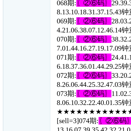
068期:
〖②⑥码〗
29.39.
8.13.10.18.31.37.15
069期:
〖②⑥码〗
28.03.
4.21.06.38.07.12.46
070期:
〖②⑥码〗
38.32.
7.01.44.16.27.19.17
071期:
〖②⑥码〗
24.41.
6.18.37.36.01.44.29
072期:
〖②⑥码〗
33.20.
8.26.06.44.25.32.47
073期:
〖②⑥码〗
11.02.
8.06.10.32.22.40.01
★★★★★★★★★★★★
[sell=3]074期:
〖②⑥码
13.16.07.39.35.42.32