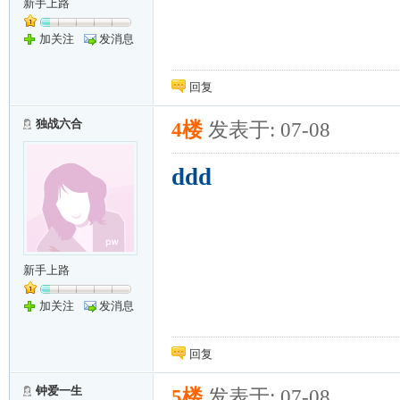
新手上路
加关注
发消息
回复
独战六合
4楼
发表于: 07-08
ddd
新手上路
加关注
发消息
回复
钟爱一生
5楼
发表于: 07-08