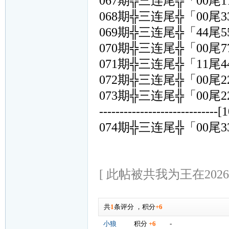
067期╬三连尾╬「00尾11
068期╬三连尾╬「00尾33
069期╬三连尾╬「44尾55
070期╬三连尾╬「00尾77
071期╬三连尾╬「11尾44
072期╬三连尾╬「00尾22
073期╬三连尾╬「00尾22
-----------------------------[
074期╬三连尾╬「00尾3
[ 此帖被共我为王在2026-0
共
1
条评分
，
积分
+6
小狼
积分
+6
-