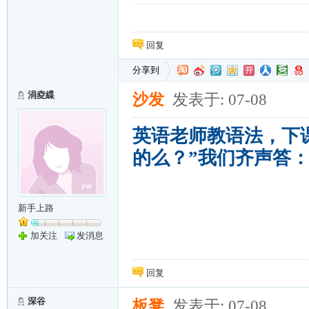
回复
分享到
涓夌緤
沙发
发表于: 07-08
英语老师教语法，下
的么？”我们齐声答：
新手上路
加关注
发消息
回复
深谷
板凳
发表于: 07-08