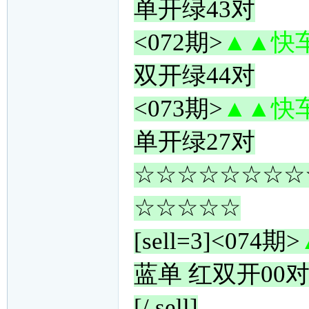
单开
绿43对
<072期>
▲▲快
双开
绿44对
<073期>
▲▲快
单开
绿27对
☆☆☆☆☆☆☆☆
☆☆☆☆☆
[sell=3]<074期>
蓝单 红双开
00
[/ sell]