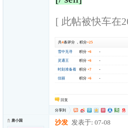
[ 此帖被快车在202
共
4
条评分
，
积分
+25
雪中无寻
积分
+6
-
灵通王
积分
+6
-
时刻准备着
积分
+7
-
佳丽
积分
+6
-
回复
分享到
唐小国
沙发
发表于: 07-08