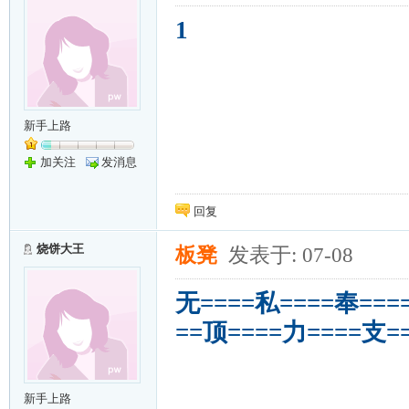
1
新手上路
加关注
发消息
回复
烧饼大王
板凳
发表于: 07-08
无====私====奉===
==顶====力====支=
新手上路