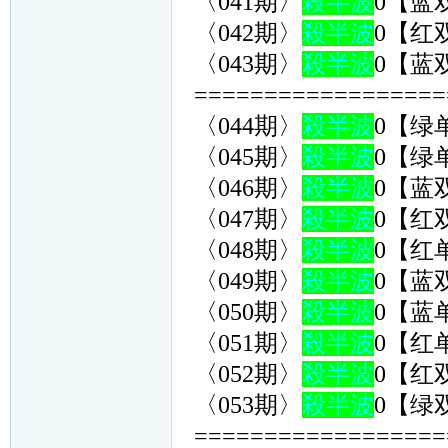
〈041期〉
殺半波
0【蓝
〈042期〉
殺半波
0【红
〈043期〉
殺半波
0【蓝
=================
〈044期〉
殺半波
0【绿
〈045期〉
殺半波
0【绿
〈046期〉
殺半波
0【蓝
〈047期〉
殺半波
0【红
〈048期〉
殺半波
0【红
〈049期〉
殺半波
0【蓝
〈050期〉
殺半波
0【蓝
〈051期〉
殺半波
0【红
〈052期〉
殺半波
0【红
〈053期〉
殺半波
0【绿
=================