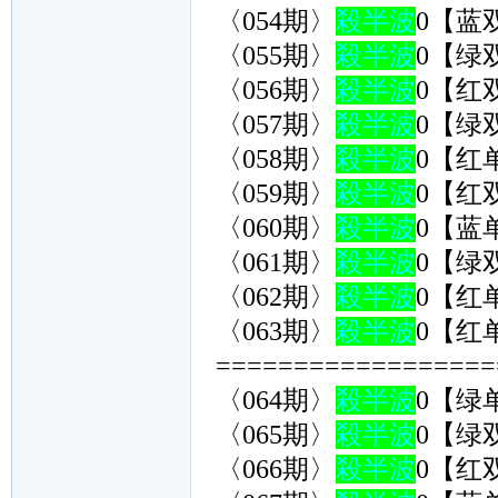
〈054期〉
殺半波
0【蓝
〈055期〉
殺半波
0【绿
〈056期〉
殺半波
0【红
〈057期〉
殺半波
0【绿
〈058期〉
殺半波
0【红
〈059期〉
殺半波
0【红
〈060期〉
殺半波
0【蓝
〈061期〉
殺半波
0【绿
〈062期〉
殺半波
0【红
〈063期〉
殺半波
0【红
=================
〈064期〉
殺半波
0【绿
〈065期〉
殺半波
0【绿
〈066期〉
殺半波
0【红