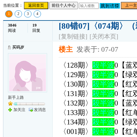
当前位置：
返回首页
前往个人中心
上一主
1
2
3
4
[80错07]〈074期
3846
19
阅读
回复
[复制链接]
[关闭本页]
买码岁
楼主
发表于: 07-07
〈128期〉
殺半波
0【蓝
〈129期〉
殺半波
0【绿
〈130期〉
殺半波
0【红
〈131期〉
殺半波
0【红
新手上路
〈132期〉
殺半波
0【蓝
加关注
发消息
〈133期〉
殺半波
0【红
〈134期〉
殺半波
0【绿
〈001期〉
殺半波
0【红