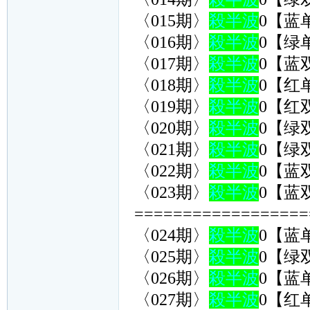
〈015期〉
殺半波
0【蓝
〈016期〉
殺半波
0【绿
〈017期〉
殺半波
0【蓝
〈018期〉
殺半波
0【红
〈019期〉
殺半波
0【红
〈020期〉
殺半波
0【绿
〈021期〉
殺半波
0【绿
〈022期〉
殺半波
0【蓝
〈023期〉
殺半波
0【蓝
=================
〈024期〉
殺半波
0【蓝
〈025期〉
殺半波
0【绿
〈026期〉
殺半波
0【蓝
〈027期〉
殺半波
0【红