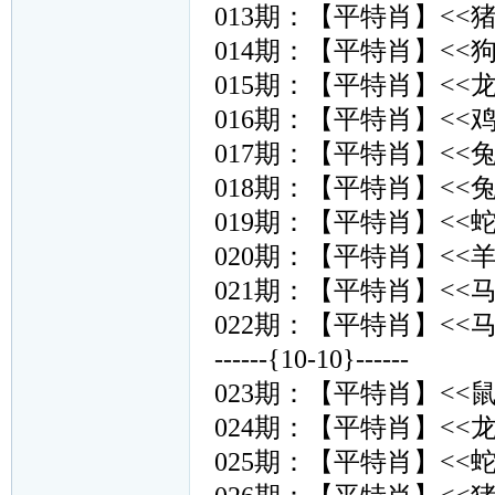
013期：【平特肖】<<
014期：【平特肖】<<
015期：【平特肖】<<
016期：【平特肖】<<
017期：【平特肖】<<
018期：【平特肖】<<
019期：【平特肖】<<
020期：【平特肖】<<
021期：【平特肖】<<
022期：【平特肖】<<
------{10-10}------
023期：【平特肖】<<
024期：【平特肖】<<
025期：【平特肖】<<