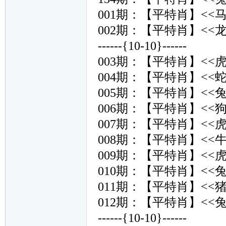
001期：【平特肖】<<
002期：【平特肖】<<
------{10-10}------
003期：【平特肖】<<
004期：【平特肖】<<
005期：【平特肖】<<
006期：【平特肖】<<
007期：【平特肖】<<
008期：【平特肖】<<
009期：【平特肖】<<
010期：【平特肖】<<
011期：【平特肖】<<
012期：【平特肖】<<
------{10-10}------