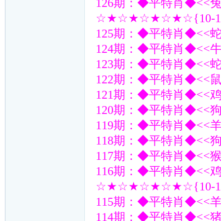
126期：◆平特肖◆<<兔-
☆★☆★☆★☆★☆{10-1
125期：◆平特肖◆<<蛇-
124期：◆平特肖◆<<牛-
123期：◆平特肖◆<<蛇-
122期：◆平特肖◆<<鼠-
121期：◆平特肖◆<<鸡-
120期：◆平特肖◆<<狗-
119期：◆平特肖◆<<羊-
118期：◆平特肖◆<<狗-
117期：◆平特肖◆<<猴-
116期：◆平特肖◆<<鸡-
☆★☆★☆★☆★☆{10-1
115期：◆平特肖◆<<羊-
114期：◆平特肖◆<<猪-