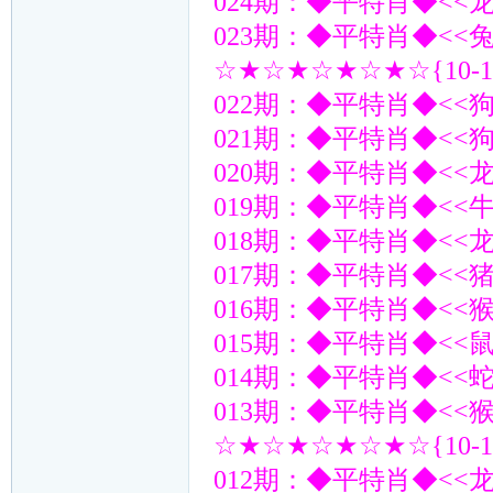
024期：◆平特肖◆<<龙-
023期：◆平特肖◆<<兔-
☆★☆★☆★☆★☆{10-1
022期：◆平特肖◆<<狗-
021期：◆平特肖◆<<狗-
020期：◆平特肖◆<<龙-
019期：◆平特肖◆<<牛-
018期：◆平特肖◆<<龙-
017期：◆平特肖◆<<猪-
016期：◆平特肖◆<<猴-
015期：◆平特肖◆<<鼠-
014期：◆平特肖◆<<蛇-
013期：◆平特肖◆<<猴-
☆★☆★☆★☆★☆{10-1
012期：◆平特肖◆<<龙-