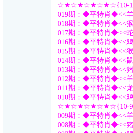
☆★☆★☆★☆★☆{10-1
019期：◆平特肖◆<<羊-
018期：◆平特肖◆<<猴-
017期：◆平特肖◆<<蛇-
016期：◆平特肖◆<<鸡-
015期：◆平特肖◆<<猴-
014期：◆平特肖◆<<鼠-
013期：◆平特肖◆<<猪-
012期：◆平特肖◆<<羊-
011期：◆平特肖◆<<龙-
010期：◆平特肖◆<<鸡-
☆★☆★☆★☆★☆{10-9
009期：◆平特肖◆<<羊-
008期：◆平特肖◆<<猪-