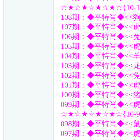
☆★☆★☆★☆★☆{10-1
108期：◆平特肖◆<<狗-
107期：◆平特肖◆<<虎-
106期：◆平特肖◆<<兔-
105期：◆平特肖◆<<虎-
104期：◆平特肖◆<<羊-
103期：◆平特肖◆<<龙-
102期：◆平特肖◆<<兔-
101期：◆平特肖◆<<虎-
100期：◆平特肖◆<<猪-
099期：◆平特肖◆<<虎-
☆★☆★☆★☆★☆{10-9
098期：◆平特肖◆<<鼠-
097期：◆平特肖◆<<虎-