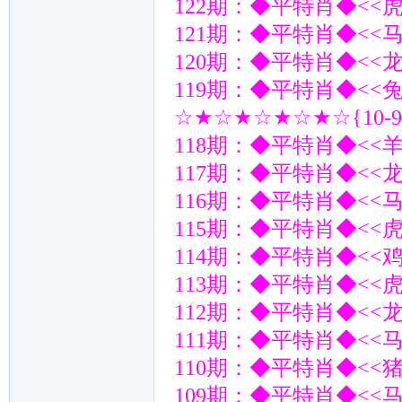
122期：◆平特肖◆<<虎-
121期：◆平特肖◆<<马-
120期：◆平特肖◆<<龙-
119期：◆平特肖◆<<兔-
☆★☆★☆★☆★☆{10-9
118期：◆平特肖◆<<羊-
117期：◆平特肖◆<<龙-
116期：◆平特肖◆<<马-
115期：◆平特肖◆<<虎-
114期：◆平特肖◆<<鸡-
113期：◆平特肖◆<<虎-
112期：◆平特肖◆<<龙-
111期：◆平特肖◆<<马-
110期：◆平特肖◆<<猪-
109期：◆平特肖◆<<马-