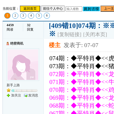
当前位置：
返回首页
前往个人中心
上一主
1
2
3
4
5
6
[409错10]074
4459
32
阅读
回复
※
[复制链接]
[关闭本页]
绝密商机
楼主
发表于: 07-07
074期：◆平特肖◆<<虎-
073期：◆平特肖◆<<猪-
072期：◆平特肖◆<<龙-
071期：◆平特肖◆<<牛-
新手上路
070期：◆平特肖◆<<鸡-
加关注
发消息
069期：◆平特肖◆<<龙-
068期：◆平特肖◆<<蛇-
067期：◆平特肖◆<<鼠-