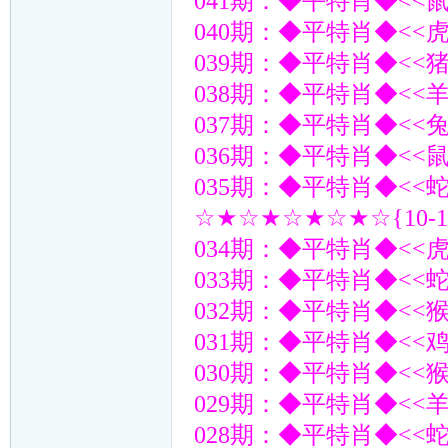
041期：◆平特肖◆<<鼠-
040期：◆平特肖◆<<虎-
039期：◆平特肖◆<<猪-
038期：◆平特肖◆<<羊-
037期：◆平特肖◆<<兔-
036期：◆平特肖◆<<鼠-
035期：◆平特肖◆<<蛇-
☆★☆★☆★☆★☆{10-1
034期：◆平特肖◆<<虎-
033期：◆平特肖◆<<蛇-
032期：◆平特肖◆<<猴-
031期：◆平特肖◆<<鸡-
030期：◆平特肖◆<<猴-
029期：◆平特肖◆<<羊-
028期：◆平特肖◆<<蛇-