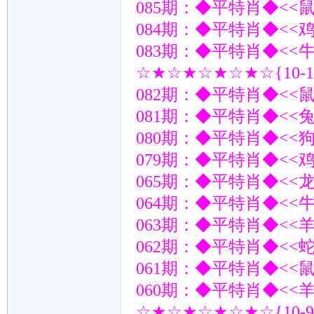
085期：◆平特肖◆<<鼠-
084期：◆平特肖◆<<鸡-
083期：◆平特肖◆<<牛-
☆★☆★☆★☆★☆{10-1
082期：◆平特肖◆<<鼠-
081期：◆平特肖◆<<兔-
080期：◆平特肖◆<<狗-
079期：◆平特肖◆<<鸡-
065期：◆平特肖◆<<龙-
064期：◆平特肖◆<<牛-
063期：◆平特肖◆<<羊-
062期：◆平特肖◆<<蛇-
061期：◆平特肖◆<<鼠-
060期：◆平特肖◆<<羊-
☆★☆★☆★☆★☆{10-9