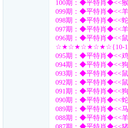
100期：◆平特肖◆<<猴-
099期：◆平特肖◆<<羊-
098期：◆平特肖◆<<蛇-
097期：◆平特肖◆<<羊-
096期：◆平特肖◆<<鼠-
☆★☆★☆★☆★☆{10-1
095期：◆平特肖◆<<鸡-
094期：◆平特肖◆<<狗-
093期：◆平特肖◆<<鼠-
092期：◆平特肖◆<<鼠-
091期：◆平特肖◆<<狗-
090期：◆平特肖◆<<蛇-
089期：◆平特肖◆<<马-
088期：◆平特肖◆<<羊-
087期：◆平特肖◆<<猪-