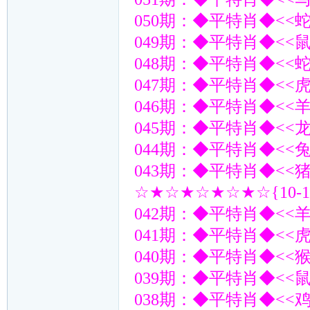
050期：◆平特肖◆<<蛇-
049期：◆平特肖◆<<鼠-
048期：◆平特肖◆<<蛇-
047期：◆平特肖◆<<虎-
046期：◆平特肖◆<<羊-
045期：◆平特肖◆<<龙-
044期：◆平特肖◆<<兔-
043期：◆平特肖◆<<猪-
☆★☆★☆★☆★☆{10-1
042期：◆平特肖◆<<羊-
041期：◆平特肖◆<<虎-
040期：◆平特肖◆<<猴-
039期：◆平特肖◆<<鼠-
038期：◆平特肖◆<<鸡-