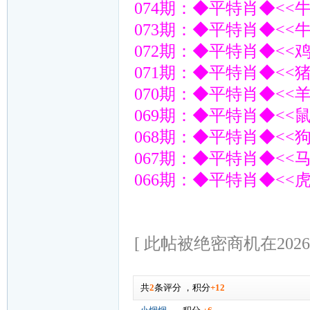
074期：◆平特肖◆<<牛-
073期：◆平特肖◆<<牛-
072期：◆平特肖◆<<鸡-
071期：◆平特肖◆<<猪-
070期：◆平特肖◆<<羊-
069期：◆平特肖◆<<鼠-
068期：◆平特肖◆<<狗-
067期：◆平特肖◆<<马-
066期：◆平特肖◆<<虎-
[ 此帖被绝密商机在2026-0
共
2
条评分
，
积分
+12