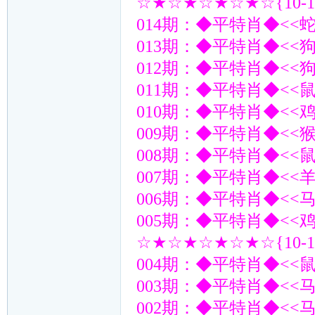
☆★☆★☆★☆★☆{10-1
014期：◆平特肖◆<<蛇-
013期：◆平特肖◆<<狗-
012期：◆平特肖◆<<狗-
011期：◆平特肖◆<<鼠-
010期：◆平特肖◆<<鸡-
009期：◆平特肖◆<<猴-
008期：◆平特肖◆<<鼠-
007期：◆平特肖◆<<羊-
006期：◆平特肖◆<<马-
005期：◆平特肖◆<<鸡-
☆★☆★☆★☆★☆{10-1
004期：◆平特肖◆<<鼠-
003期：◆平特肖◆<<马-
002期：◆平特肖◆<<马-