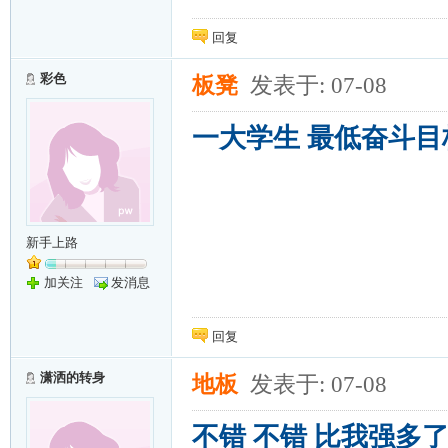
回复
彩色
板凳
发表于: 07-08
一大学生 最低奋斗目
新手上路
加关注
发消息
回复
潇洒的转身
地板
发表于: 07-08
不错 不错 比我强多