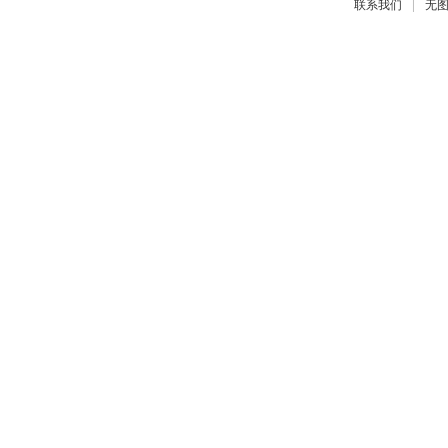
|
联系我们
无