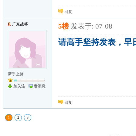
回复
广东战将
5楼
发表于: 07-08
请高手坚持发表，早日
新手上路
加关注
发消息
回复
1
2
3