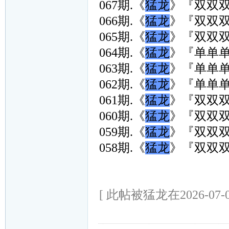
067期.《
猛龙
》『双双双
066期.《
猛龙
》『双双双
065期.《
猛龙
》『双双双
064期.《
猛龙
》『单单单
063期.《
猛龙
》『单单单
062期.《
猛龙
》『单单单
061期.《
猛龙
》『双双双
060期.《
猛龙
》『双双双
059期.《
猛龙
》『双双双
058期.《
猛龙
》『双双双
[ 此帖被猛龙在2026-07-0