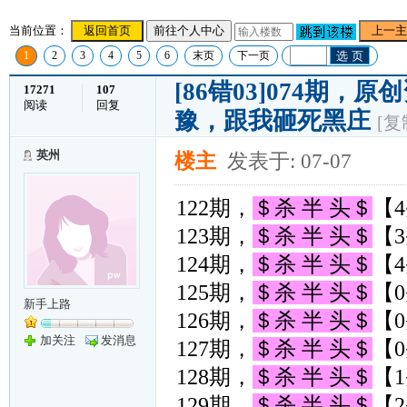
当前位置：
返回首页
前往个人中心
上一主
1
2
3
4
5
6
末页
下一页
选 页
[86错03]074期，
17271
107
阅读
回复
豫，跟我砸死黑庄
[复
英州
楼主
发表于: 07-07
122期，
＄杀 半 头＄
【4
123期，
＄杀 半 头＄
【3
124期，
＄杀 半 头＄
【4
125期，
＄杀 半 头＄
【0
新手上路
126期，
＄杀 半 头＄
【0
加关注
发消息
127期，
＄杀 半 头＄
【0
128期，
＄杀 半 头＄
【1
129期，
＄杀 半 头＄
【2