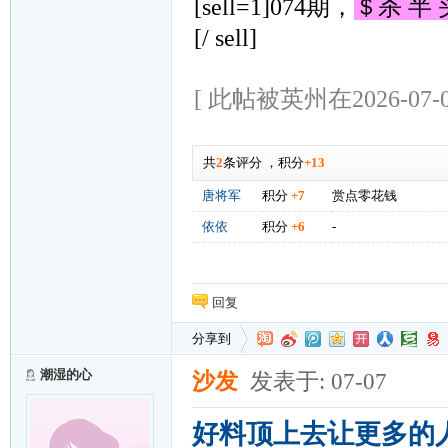
[sell=1]074期，
＄杀 半
[/ sell]
[ 此帖被英州在2026-07-0
共
2
条评分
，
积分
+13
唐将军
积分
+7
赏点零花钱
依依
积分
+6
-
回复
分享到
潮湿的心
沙发
发表于: 07-07
好料顶上去让更多的人