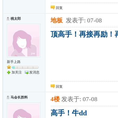
回复
桃太郎
地板
发表于: 07-08
顶高手！再接再励！
新手上路
加关注
发消息
回复
马会长胜料
4楼
发表于: 07-08
高手！牛dd