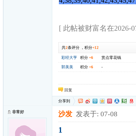
4,38,39,40,41,42,43,45,4
[ 此帖被财富名在2026-07
共
2
条评分
，
积分
+12
彩经大亨
积分
+6
赏点零花钱
郭美美
积分
+6
-
回复
分享到
非常好
沙发
发表于: 07-08
1