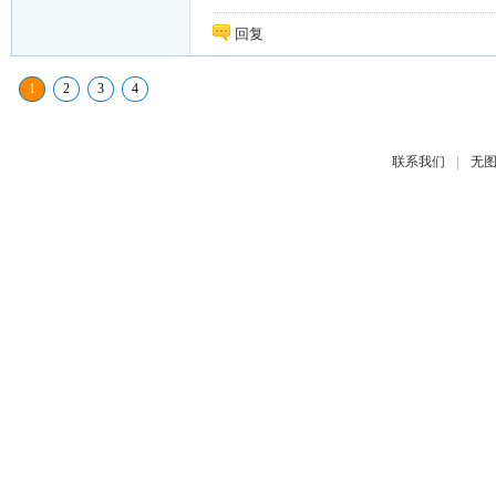
回复
1
2
3
4
|
联系我们
无