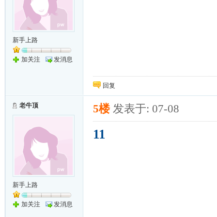
新手上路
加关注
发消息
回复
老牛顶
5楼
发表于: 07-08
11
新手上路
加关注
发消息