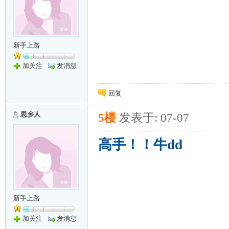
新手上路
加关注
发消息
回复
思乡人
5楼
发表于: 07-07
高手！！牛dd
新手上路
加关注
发消息