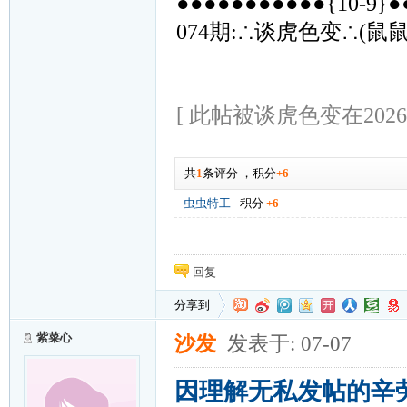
●●●●●●●●●●●{10-9}
074期:∴谈虎色变∴(鼠鼠
[ 此帖被谈虎色变在2026-0
共
1
条评分
，
积分
+6
虫虫特工
积分
+6
-
回复
分享到
紫菜心
沙发
发表于: 07-07
因理解无私发帖的辛