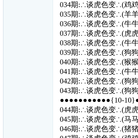
034期:∴谈虎色变∴(鸡鸡
035期:∴谈虎色变∴(羊羊
036期:∴谈虎色变∴(牛牛
037期:∴谈虎色变∴(虎虎
038期:∴谈虎色变∴(牛牛
039期:∴谈虎色变∴(狗狗
040期:∴谈虎色变∴(猴猴
041期:∴谈虎色变∴(牛牛
042期:∴谈虎色变∴(狗狗
043期:∴谈虎色变∴(狗狗
●●●●●●●●●●●{10-10
044期:∴谈虎色变∴(虎虎
045期:∴谈虎色变∴(马马
046期:∴谈虎色变∴(猪猪