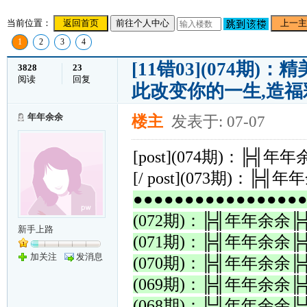
当前位置：
返回首页
前往个人中心
上一主
1
2
3
4
[11错03](074
3828
23
阅读
回复
此改变你的一生,造
年年余余
楼主
发表于: 07-07
[post](074期)：
[/ post](073期)
●●●●●●●●●●●●●●●●
(072期)：╠╣年年余
新手上路
(071期)：╠╣年年余
加关注
发消息
(070期)：╠╣年年余
(069期)：╠╣年年余
(068期)：╠╣年年余