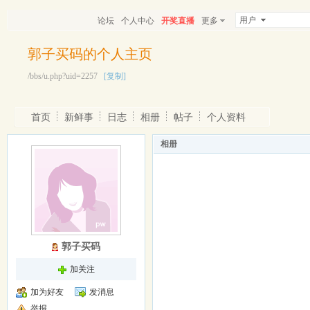
用户
论坛
个人中心
开奖直播
更多
郭子买码的个人主页
/bbs/u.php?uid=2257
[复制]
首页
新鲜事
日志
相册
帖子
个人资料
相册
郭子买码
加关注
加为好友
发消息
举报